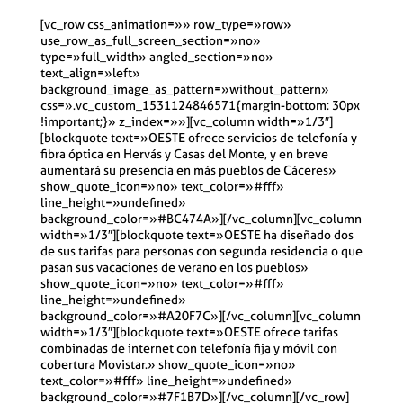
[vc_row css_animation=»» row_type=»row»
use_row_as_full_screen_section=»no»
type=»full_width» angled_section=»no»
text_align=»left»
background_image_as_pattern=»without_pattern»
css=».vc_custom_1531124846571{margin-bottom: 30px
!important;}» z_index=»»][vc_column width=»1/3″]
[blockquote text=»OESTE ofrece servicios de telefonía y
fibra óptica en Hervás y Casas del Monte, y en breve
aumentará su presencia en más pueblos de Cáceres»
show_quote_icon=»no» text_color=»#fff»
line_height=»undefined»
background_color=»#BC474A»][/vc_column][vc_column
width=»1/3″][blockquote text=»OESTE ha diseñado dos
de sus tarifas para personas con segunda residencia o que
pasan sus vacaciones de verano en los pueblos»
show_quote_icon=»no» text_color=»#fff»
line_height=»undefined»
background_color=»#A20F7C»][/vc_column][vc_column
width=»1/3″][blockquote text=»OESTE ofrece tarifas
combinadas de internet con telefonía fija y móvil con
cobertura Movistar.» show_quote_icon=»no»
text_color=»#fff» line_height=»undefined»
background_color=»#7F1B7D»][/vc_column][/vc_row]