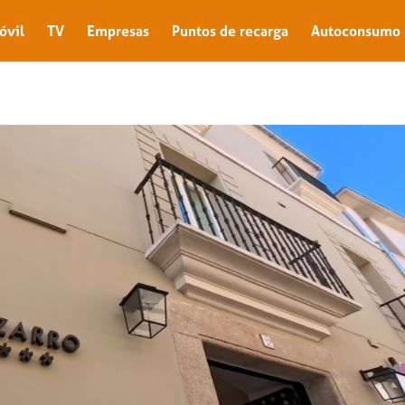
óvil
TV
Empresas
Puntos de recarga
Autoconsumo